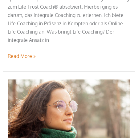
zum Life Trust Coach® absolviert. Hierbei ging es
darum, das Integrale Coaching zu erlernen. Ich biete
Life Coaching in Präsenz in Kempten oder als Online
Life Coaching an. Was bringt Life Coaching? Der
integrale Ansatz in
Read More »
Sinnvoll
Visionen
entwickeln
mit
13
Fragen