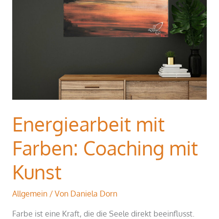
mit
Kunst
Energiearbeit mit
Farben: Coaching mit
Kunst
Allgemein
/ Von
Daniela Dorn
Farbe ist eine Kraft, die die Seele direkt beeinflusst.