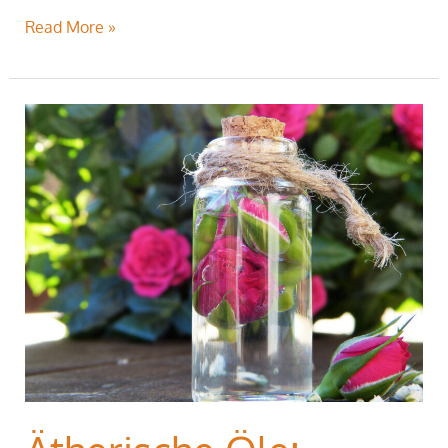
Read More »
Ätherische
Öle:
Gefühle
leichter
fühlen