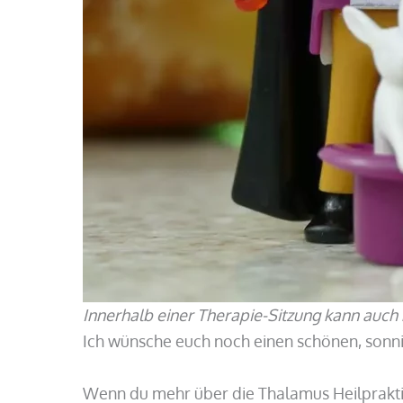
Innerhalb einer Therapie-Sitzung kann auch m
Ich wünsche euch noch einen schönen, sonn
Wenn du mehr über die Thalamus Heilpraktik