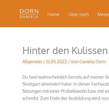
Zum
Inhalt
Home
Über mich
Mein
springen
Hinter den Kulisse
Allgemein
/
15.05.2022
/ Von
Daniela Dorn
Du hast wahrscheinlich bereits auf meiner W
Stuttgart absolviert habe. In dieser Facha
Sitzungen mit einer Probeklientin bzw. mit
schreibt. Zum Ende der Ausbildung wird von d