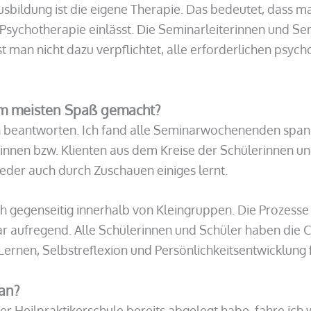
ausbildung ist die eigene Therapie. Das bedeutet, dass
sychotherapie einlässt. Die Seminarleiterinnen und Semin
ist man nicht dazu verpflichtet, alle erforderlichen psyc
am meisten Spaß gemacht?
klich beantworten. Ich fand alle Seminarwochenenden s
entinnen bzw. Klienten aus dem Kreise der Schülerinnen 
eder auch durch Zuschauen einiges lernt.
ch gegenseitig innerhalb von Kleingruppen. Die Prozesse 
ar aufregend. Alle Schülerinnen und Schüler haben die Ch
ernen, Selbstreflexion und Persönlichkeitsentwicklung f
an?
 Heilpraktikerschule bereits abgelegt habe, fahre ich we