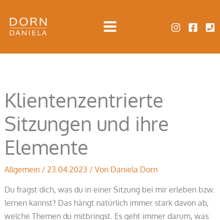
Zum
Inhalt
springen
Klientenzentrierte
Sitzungen und ihre
Elemente
Allgemein
/
23.04.2023
/ Von
Daniela Dorn
Du fragst dich, was du in einer Sitzung bei mir erleben bzw.
lernen kannst? Das hängt natürlich immer stark davon ab,
welche Themen du mitbringst. Es geht immer darum, was